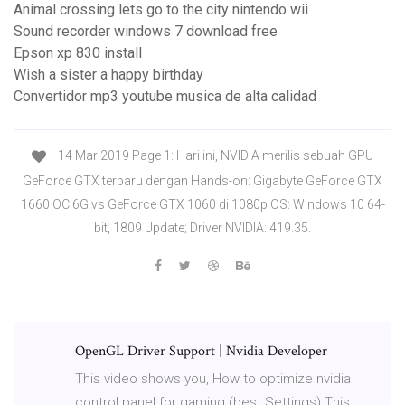
Animal crossing lets go to the city nintendo wii
Sound recorder windows 7 download free
Epson xp 830 install
Wish a sister a happy birthday
Convertidor mp3 youtube musica de alta calidad
14 Mar 2019 Page 1: Hari ini, NVIDIA merilis sebuah GPU
GeForce GTX terbaru dengan Hands-on: Gigabyte GeForce GTX
1660 OC 6G vs GeForce GTX 1060 di 1080p OS: Windows 10 64-
bit, 1809 Update; Driver NVIDIA: 419.35.
OpenGL Driver Support | Nvidia Developer
This video shows you, How to optimize nvidia
control panel for gaming (best Settings) This