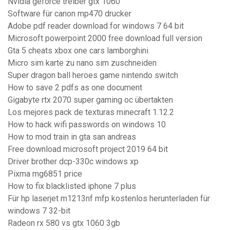
Nvidia geforce treiber gtx 1060
Software für canon mp470 drucker
Adobe pdf reader download for windows 7 64 bit
Microsoft powerpoint 2000 free download full version
Gta 5 cheats xbox one cars lamborghini
Micro sim karte zu nano sim zuschneiden
Super dragon ball heroes game nintendo switch
How to save 2 pdfs as one document
Gigabyte rtx 2070 super gaming oc übertakten
Los mejores pack de texturas minecraft 1.12.2
How to hack wifi passwords on windows 10
How to mod train in gta san andreas
Free download microsoft project 2019 64 bit
Driver brother dcp-330c windows xp
Pixma mg6851 price
How to fix blacklisted iphone 7 plus
Für hp laserjet m1213nf mfp kostenlos herunterladen für
windows 7 32-bit
Radeon rx 580 vs gtx 1060 3gb