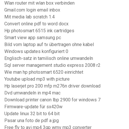
Wlan router mit wlan box verbinden
Gmail.com login email inbox
Mit media lab scratch 1.4
Convert online pdf to word docx
Hp photosmart 6515 ink cartridges
Smart view app samsung pc
Bild vom laptop auf tv übertragen ohne kabel
Windows updates konfiguriert 0
Englisch-satz in tamilisch online umwandeln
Sql server management studio express 2008 r2
Wie man hp photosmart 6520 einrichtet
Youtube upload mp3 with picture
Hp laserjet pro 200 mfp m276n driver download
Dvd umwandeln in mp4 mac
Download printer canon lbp 2900 for windows 7
Firmware-update für sx420w
Update linux 32 bit to 64 bit
Pasar una foto de pdf a jpg
Free flv to avi mp4 3gp wmv mp3 converter