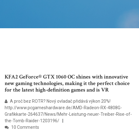
KFA2 GeForce® GTX 1060 OC shines with innovative
new gaming technologies, making it the perfect choice
for the latest high-definition games and is VR
A proč bez ROTR? Nový ovladač přidává výkon 20%!
http://www.pcgameshardware.de/AMD-Radeon-RX-4808G-
Grafikkarte-264637/News/Mehr-Leistung-neuer-Treiber-Rise-of-
the-Tomb-Raider-1203196/
10 Comments