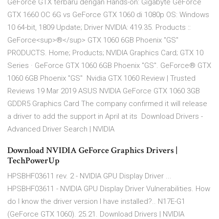
GeForce GTX terbaru dengan Hands-on: Gigabyte GeForce
GTX 1660 OC 6G vs GeForce GTX 1060 di 1080p OS: Windows
10 64-bit, 1809 Update; Driver NVIDIA: 419.35. Products ::
GeForce<sup>®</sup> GTX 1060 6GB Phoenix "GS"
PRODUCTS. Home; Products; NVIDIA Graphics Card; GTX 10
Series · GeForce GTX 1060 6GB Phoenix "GS". GeForce® GTX
1060 6GB Phoenix "GS" Nvidia GTX 1060 Review | Trusted
Reviews 19 Mar 2019 ASUS NVIDIA GeForce GTX 1060 3GB
GDDR5 Graphics Card The company confirmed it will release
a driver to add the support in April at its Download Drivers -
Advanced Driver Search | NVIDIA
Download NVIDIA GeForce Graphics Drivers |
TechPowerUp
HPSBHF03611 rev. 2 - NVIDIA GPU Display Driver ...
HPSBHF03611 - NVIDIA GPU Display Driver Vulnerabilities. How
do I know the driver version I have installed?.. N17E-G1
(GeForce GTX 1060). 25.21. Download Drivers | NVIDIA