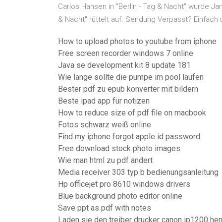
Carlos Hansen in "Berlin - Tag & Nacht" wurde Ja
& Nacht" rüttelt auf. Sendung Verpasst? Einfach u
How to upload photos to youtube from iphone
Free screen recorder windows 7 online
Java se development kit 8 update 181
Wie lange sollte die pumpe im pool laufen
Bester pdf zu epub konverter mit bildern
Beste ipad app für notizen
How to reduce size of pdf file on macbook
Fotos schwarz weiß online
Find my iphone forgot apple id password
Free download stock photo images
Wie man html zu pdf ändert
Media receiver 303 typ b bedienungsanleitung
Hp officejet pro 8610 windows drivers
Blue background photo editor online
Save ppt as pdf with notes
Laden sie den treiber drucker canon ip1200 her