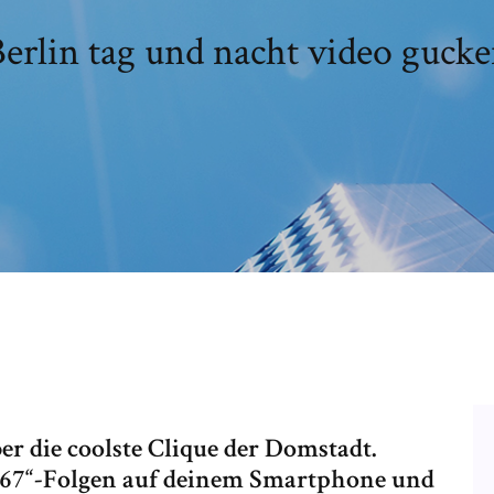
erlin tag und nacht video guck
r die coolste Clique der Domstadt.
0667“-Folgen auf deinem Smartphone und