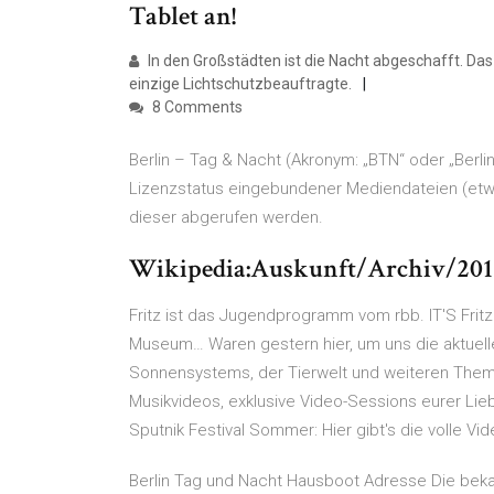
Tablet an!
In den Großstädten ist die Nacht abgeschafft. Das 
einzige Lichtschutzbeauftragte.
8 Comments
Berlin – Tag & Nacht (Akronym: „BTN“ oder „Berli
Lizenzstatus eingebundener Mediendateien (etwa
dieser abgerufen werden.
Wikipedia:Auskunft/Archiv/201
Fritz ist das Jugendprogramm vom rbb. IT'S Frit
Museum… Waren gestern hier, um uns die aktuelle
Sonnensystems, der Tierwelt und weiteren Them
Musikvideos, exklusive Video-Sessions eurer Lie
Sputnik Festival Sommer: Hier gibt's die volle Vid
Berlin Tag und Nacht Hausboot Adresse Die bekan