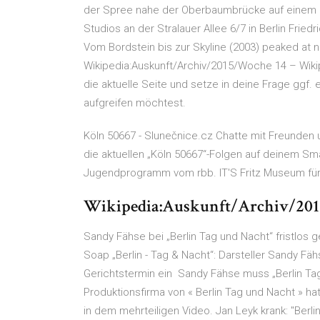
der Spree nahe der Oberbaumbrücke auf einem H
Studios an der Stralauer Allee 6/7 in Berlin Friedr
Vom Bordstein bis zur Skyline (2003) peaked at 
Wikipedia:Auskunft/Archiv/2015/Woche 14 – Wikip
die aktuelle Seite und setze in deine Frage ggf.
aufgreifen möchtest.
Köln 50667 - Slunečnice.cz Chatte mit Freunden 
die aktuellen „Köln 50667“-Folgen auf deinem Smart
Jugendprogramm vom rbb. IT'S Fritz Museum für
Wikipedia:Auskunft/Archiv/201
Sandy Fähse bei „Berlin Tag und Nacht“ fristlos g
Soap „Berlin - Tag & Nacht“: Darsteller Sandy Fäh
Gerichtstermin ein Sandy Fähse muss „Berlin Tag
Produktionsfirma von « Berlin Tag und Nacht » hat
in dem mehrteiligen Video. Jan Leyk krank: "Berlin