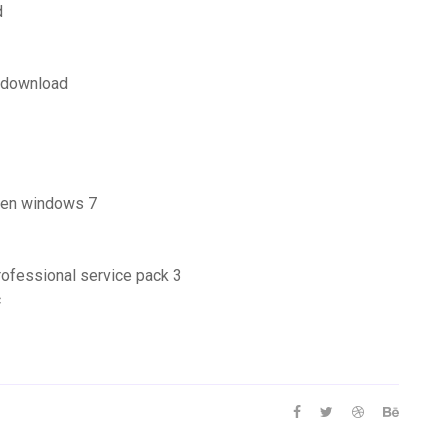
d
e download
aden windows 7
rofessional service pack 3
c