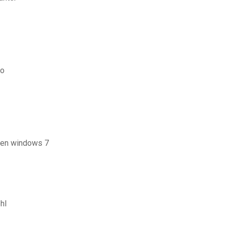
ro
aden windows 7
hl