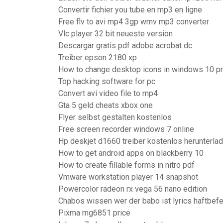
Convertir fichier you tube en mp3 en ligne
Free flv to avi mp4 3gp wmv mp3 converter
Vlc player 32 bit neueste version
Descargar gratis pdf adobe acrobat dc
Treiber epson 2180 xp
How to change desktop icons in windows 10 p
Top hacking software for pc
Convert avi video file to mp4
Gta 5 geld cheats xbox one
Flyer selbst gestalten kostenlos
Free screen recorder windows 7 online
Hp deskjet d1660 treiber kostenlos herunterl
How to get android apps on blackberry 10
How to create fillable forms in nitro pdf
Vmware workstation player 14 snapshot
Powercolor radeon rx vega 56 nano edition
Chabos wissen wer der babo ist lyrics haftbefe
Pixma mg6851 price