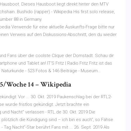
ausboot. Dieses Hausboot liegt direkt hinter den MTV
ichshain. Bushido (rapper) - Wikipedia His first solo release,
number 88 in Germany.
edia Verwende für eine aktuelle Auskunfts-Frage bitte nur
 einen Verweis auf den Diskussions-Abschnitt, den du wieder
und Fans über die coolste Clique der Domstadt. Schau dir
phone und Tablet an! IT'S Fritz | Radio Fritz Fritz ist das
 Naturkunde - 523 Fotos & 146 Beiträge - Museum…
5/Woche 14 – Wikipedia
ekündigt: Vor ... 30. Okt. 2019 Paukenschlag bei der RTL2-
se wurde fristlos gekündigt. Jetzt brachte ein
 und Nacht“ verlassen - RTL.de 30. Okt. 2019 Die
 plötzlich die Kündigung sind – ich bin es auch", so Fähse
 - Tag Nacht"-Star berührt Fans mit ... 26. Sept. 2019 Als