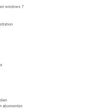
aden windows 7
stration
nt
dien
en abonnenten