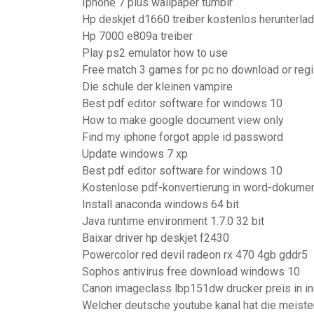
Iphone 7 plus wallpaper tumblr
Hp deskjet d1660 treiber kostenlos herunterl
Hp 7000 e809a treiber
Play ps2 emulator how to use
Free match 3 games for pc no download or regi
Die schule der kleinen vampire
Best pdf editor software for windows 10
How to make google document view only
Find my iphone forgot apple id password
Update windows 7 xp
Best pdf editor software for windows 10
Kostenlose pdf-konvertierung in word-dokume
Install anaconda windows 64 bit
Java runtime environment 1.7.0 32 bit
Baixar driver hp deskjet f2430
Powercolor red devil radeon rx 470 4gb gddr5
Sophos antivirus free download windows 10
Canon imageclass lbp151dw drucker preis in in
Welcher deutsche youtube kanal hat die meist